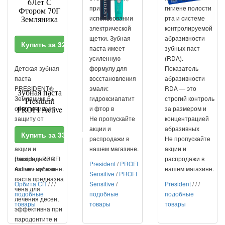
6Лет С
при
гигиене полости
Фтором 70Г
Земляника
использовании
рта и системе
электрической
контролируемой
щетки. Зубная
абразивности
Купить за 323 RUR
паста имеет
зубных паст
усиленную
(RDA).
Детская зубная
формулу для
Показатель
паста
восстановления
абразивности
PRESIDENT®
эмали:
RDA — это
Зубная паста
Земляника 6+
гидроксиапатит
строгий контроль
President
обеспечивает
PROFI Active
и фтор в
за размером и
защиту от
Не пропускайте
концентрацией
кариеса,...
акции и
абразивных
Купить за 330 RUR
Не пропускайте
распродажи в
Не пропускайте
акции и
нашем магазине.
акции и
распродажи в
President PROFI
распродажи в
President
/
PROFI
нашем магазине.
Active - зубная
нашем магазине.
Sensitive
/
PROFI
паста предназна
Орбита СП
/
/
/
Sensitive
/
President
/
/
/
чена для
подобные
подобные
подобные
лечения десен,
товары
товары
товары
эффективна при
пародонтите и