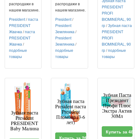
Зубная паста
распродажи в
распродажи в
PRESIDENT
нашем магазине.
нашем магазине.
PROFI
President
/
паста
President
/
BIOMINERAL, 90
PRESIDENT
President
гр
/
Зубная паста
Жвачка
/
паста
Земляника
/
PRESIDENT
PRESIDENT
President
PROFI
Жвачка
/
Земляника
/
BIOMINERAL, 90
подобные
подобные
гр
/
подобные
товары
товары
товары
Зубная Паста
Президент
Зубная паста
Профи Плюс
President паста
Экстра Актив
President
Зубная паста
30Мл
Пломбир (3-6
President
лет)
PRESIDENT
Baby Малина
Купить за 483
Купить за 260 RUR