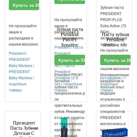
Купить за 260 RUR
Зубная паста
PRESIDENT
Не пропускайте
PROFI PLUS
Не пропускайте
акции и
Extra Active (75
Зубная паста
акции и
распродажи в
RDA) -
President
Паста зубная
распродажи в
нашем магазине.
экстравяжущая
PROFI
President
нашем магазине.
Sensitive
зубная...
sensitive 68г
President
/
паста
Не пропускайте
President
/
President
акции и
PRESIDENT
Пломбир (3-6
Купить за 330 RUR
Купить за 289
распродажи в
Baby Малина
/
лет)
/
паста
нашем магазине.
PRESIDENT
President
President PROFI
Инновационные
Baby Малина
/
Пломбир (3-6
Бетафарма
/
/
/
Sensitive -
разработки и
подобные
лет)
/
подобные
подобные
зубная паста
богатый опыт
товары
товары
товары
предназначена д
ведущих
ля
итальянских и
чувствительных
российских
зубов. Рекоменду
специалистов
ется для защиты
PRESIDENT
Президент
от пришеечного
воплотились в
Паста Зубная
кариеса, после
комплексном
Детская С
отбеливаний,
подходе к