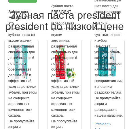
Зубная паста
щая паста для
Зубная паста president
Зубная паста
PRESIDENT –
восстановления
PRESIDENT –
это
ослабленной
president по низкой цене
это
гелеобразная
эмали и
гелеобразная
зубная паста со
снижения
зубная паста со
вкусом
чувствительност
вкусом жвачки,
земляники,
и зубов.
разработанная
разработанная
Помогает
специально для
специально для
укрепить эмаль,
детей старше 6
детей старше 6
заполнить
лет. Паста
лет. Паста
микроповрежден
обеспечивает
обеспечивает
ия и сделать
деликатный и
деликатный и
зубы менее
эффективный
эффективный
восприимчивыми
уход за детскими
уход за детскими
к внешним
зубами, при этом
зубами, при этом
раздражителям.
не содержит
не содержит
Не пропускайте
агрессивных
агрессивных
акции и
компонентов и
компонентов и
распродажи в
сахара.
сахара.
нашем магазине.
Не пропускайте
Не пропускайте
President
/
акции и
акции и