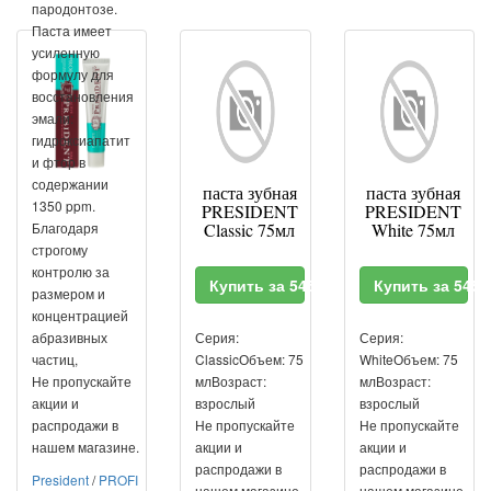
пародонтозе.
Паста имеет
усиленную
формулу для
восстановления
эмали:
гидроксиапатит
и фтор в
содержании
паста зубная
паста зубная
1350 ppm.
PRESIDENT
PRESIDENT
Благодаря
Classic 75мл
White 75мл
строгому
контролю за
Купить за 545 RUR
Купить за 545
размером и
концентрацией
абразивных
Серия:
Серия:
частиц,
ClassicОбъем: 75
WhiteОбъем: 75
Не пропускайте
млВозраст:
млВозраст:
акции и
взрослый
взрослый
распродажи в
Не пропускайте
Не пропускайте
нашем магазине.
акции и
акции и
распродажи в
распродажи в
President
/
PROFI
нашем магазине.
нашем магазине.