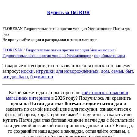
Купить за 166 RUR
FLORESAN Гидрогелевые патчи против морщин Увлажняющие Патчи для
глаз
Не пропускайте акции и распродажи в нашем магазине.
FLORESAN
/
Гидрогелевые патчи против морщин Увлажняющие
/
Гидрогелевые патчи против морщин Увлажняющие
/
подобные товары
Товарные категории, использованные для поиска по вашему
запросу:
носки
,
игрушки для новорождённых
,
дом, семья, быт
,
все для бара
,
бадминтон
Какой можете дать отзыв про наш
сайт поиска товаров в
магазинах интернета
в 2026 году? Получилось ли сравнить
цены на Патчи для глаз floresan жидкие патчи для
и
заказать по самой низкой цене для покупки, ознакомиться с
фото, обзором, характеристиками? Получилось заказать или
купить Патчи для глаз floresan жидкие патчи для с бесплатной
или дешевой доставкой или пришлось доплачивать? Если да,
то сохраняйте наш адрес в закладки, оставляйте отзывы, а
также советуйте всем друзьям и знакомым!