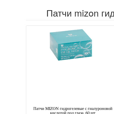
Патчи mizon ги
Патчи MIZON гидрогелевые с гиалуроновой
кислотой под глаза, 60 шт