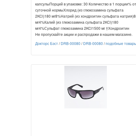
капсулыПорций в упаковке: 30 Количество в 1 порции% о
суточной нормыХлорид (из глюкозамина сульфата
2KCl)180 мг8%Натрий (из хондроитин сульфата натрия)8
мг4%Калий (из глюкозамина сульфата 2KCl)180
мг4%Сульфат глюкозамина 2KCl1500 мг †Хондроитин
Не пропускайте акции и распродажи в нашем магазине.
Докторс Бэст
/
DRB-00080
/
DRB-00080
/
подобные товар