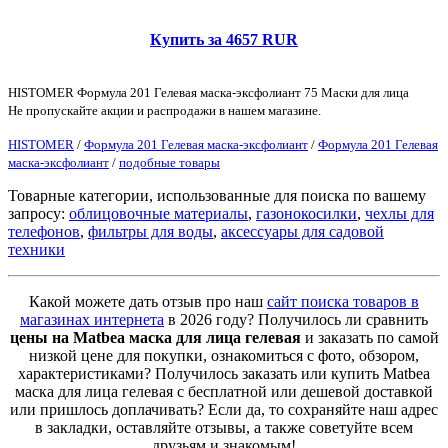
Купить за 4657 RUR
HISTOMER Формула 201 Гелевая маска-эксфолиант 75 Маски для лица
Не пропускайте акции и распродажи в нашем магазине.
HISTOMER
/
Формула 201 Гелевая маска-эксфолиант
/
Формула 201 Гелевая
маска-эксфолиант
/
подобные товары
Товарные категории, использованные для поиска по вашему
запросу:
облицовочные материалы
,
газонокосилки
,
чехлы для
телефонов
,
фильтры для воды
,
аксессуары для садовой
техники
Какой можете дать отзыв про наш
сайт поиска товаров в
магазинах интернета
в 2026 году? Получилось ли сравнить
цены на Matbea маска для лица гелевая
и заказать по самой
низкой цене для покупки, ознакомиться с фото, обзором,
характеристиками? Получилось заказать или купить Matbea
маска для лица гелевая с бесплатной или дешевой доставкой
или пришлось доплачивать? Если да, то сохраняйте наш адрес
в закладки, оставляйте отзывы, а также советуйте всем
друзьям и знакомым!