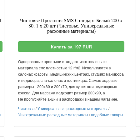
1
Чистовье Простыня SMS Стандарт Белый 200 х
80, 1 х 20 шт (Чистовье, Универсальные
расходные материалы)
Купить за 197 RUR
Одноразовые простыни стандарт изготовлены из
материала смс плотностью 12 г/м2. Используются в
салонах красоты, медицинских центрах, студиях маникюра
и педикюра, спа-салонах и гостиницах. Самые ходовые
размеры - 200х80 и 200х70, для кушеток и педикюрных
кресел. Для массажа подходит размер 200х90, а
Не пропускайте акции и распродажи в нашем магазине.
Чистовье
/
Универсальные расходные материалы
/
ы
Универсальные расходные материалы
/
подобные товары