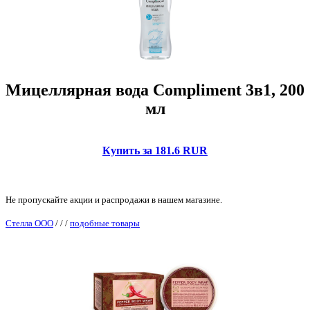
Мицеллярная вода Compliment 3в1, 200
мл
Купить за 181.6 RUR
Не пропускайте акции и распродажи в нашем магазине.
Стелла ООО
/
/
/
подобные товары