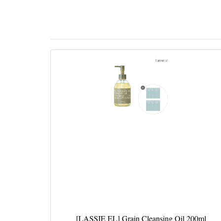
[LASSIE EL] Grain Cleansing Oil 200ml