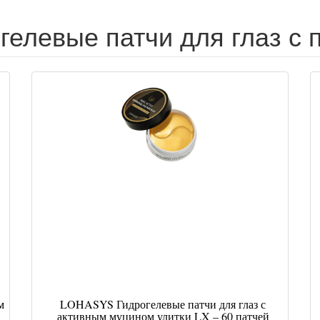
гелевые патчи для глаз с 
м
LOHASYS Гидрогелевые патчи для глаз с
активным муцином улитки LX – 60 патчей