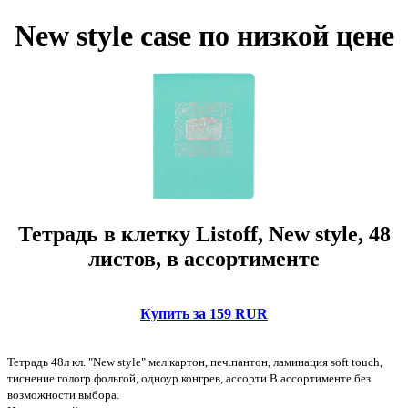
New style case по низкой цене
Тетрадь в клетку Listoff, New style, 48
листов, в ассортименте
Купить за 159 RUR
Тетрадь 48л кл. "New style" мел.картон, печ.пантон, ламинация soft touch,
тиснение гологр.фольгой, одноур.конгрев, ассорти В ассортименте без
возможности выбора.