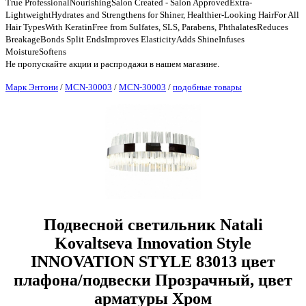
True ProfessionalNourishingSalon Created - Salon ApprovedExtra-
LightweightHydrates and Strengthens for Shiner, Healthier-Looking HairFor All
Hair TypesWith KeratinFree from Sulfates, SLS, Parabens, PhthalatesReduces
BreakageBonds Split EndsImproves ElasticityAdds ShineInfuses
MoistureSoftens
Не пропускайте акции и распродажи в нашем магазине.
Марк Энтони
/
MCN-30003
/
MCN-30003
/
подобные товары
Подвесной светильник Natali
Kovaltseva Innovation Style
INNOVATION STYLE 83013 цвет
плафона/подвески Прозрачный, цвет
арматуры Хром