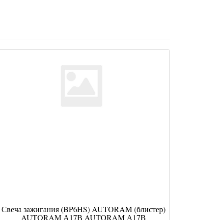
Свеча зажигания (BP6HS) AUTORAM (блистер)
AUTORAM А17В AUTORAM А17В