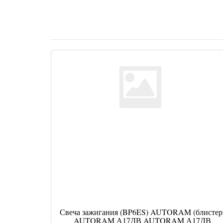
Свеча зажигания (BP6ES) AUTORAM (блистер
AUTORAM А17ДВ AUTORAM А17ДВ