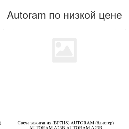
Autoram по низкой цене
)
Свеча зажигания (BP7HS) AUTORAM (блистер)
AUTORAM А23В AUTORAM А23В